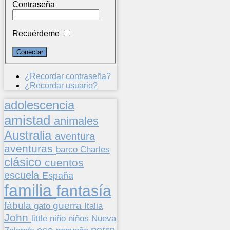
Contraseña
Recuérdeme
¿Recordar contraseña?
¿Recordar usuario?
adolescencia
amistad
animales
Australia
aventura
aventuras
barco
Charles
clásico
cuentos
escuela
España
familia
fantasía
fábula
guerra
gato
Italia
John
niños
little
niño
Nueva
perro