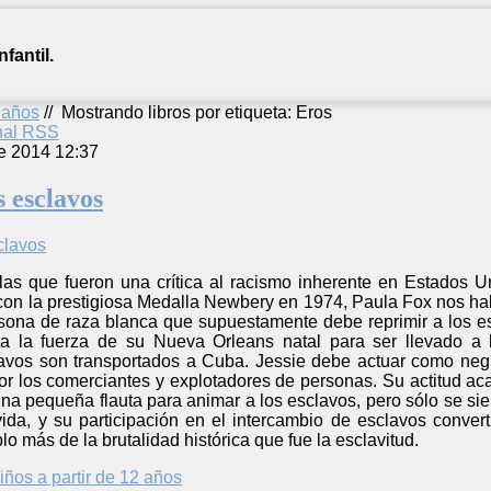
fantil.
2 años
//
Mostrando libros por etiqueta: Eros
anal RSS
e 2014 12:37
s esclavos
as que fueron una crítica al racismo inherente en Estados 
con la prestigiosa Medalla Newbery en 1974, Paula Fox nos hab
ersona de raza blanca que supuestamente debe reprimir a los es
a la fuerza de su Nueva Orleans natal para ser llevado a
avos son transportados a Cuba. Jessie debe actuar como negr
r los comerciantes y explotadores de personas. Su actitud ac
na pequeña flauta para animar a los esclavos, pero sólo se sie
da, y su participación en el intercambio de esclavos converti
o más de la brutalidad histórica que fue la esclavitud.
iños a partir de 12 años