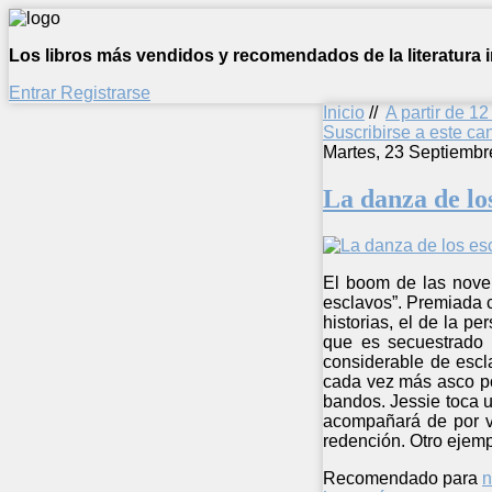
Los libros más vendidos y recomendados de la literatura in
Entrar
Registrarse
Inicio
//
A partir de 1
Suscribirse a este c
Martes, 23 Septiembr
La danza de lo
El boom de las novel
esclavos”. Premiada 
historias, el de la p
que es secuestrado 
considerable de escl
cada vez más asco po
bandos. Jessie toca u
acompañará de por vi
redención. Otro ejempl
Recomendado para
n