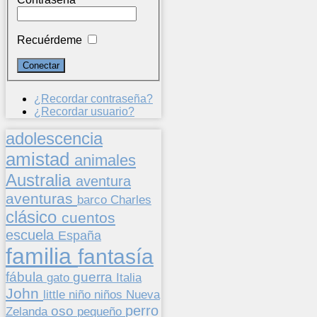
Recuérdeme
¿Recordar contraseña?
¿Recordar usuario?
adolescencia
amistad
animales
Australia
aventura
aventuras
barco
Charles
clásico
cuentos
escuela
España
familia
fantasía
fábula
guerra
gato
Italia
John
niños
little
niño
Nueva
perro
oso
pequeño
Zelanda