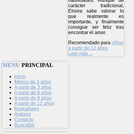
habilidades. Aunque de
carácter tradicional,
Elnora sabe valorar lo
que realmente es
importante, y finalmente
consigue ser feliz tras
encontrar el amor.
Recomendado para
niños
a partir de 12 años
Leer más ...
MENU
PRINCIPAL
Inicio
Menos de 3 años
A partir de 3 años
A partir de 6 años
A partir de 9 años
A partir de 12 años
Ilustradores
Autores
Contacto
Buscador