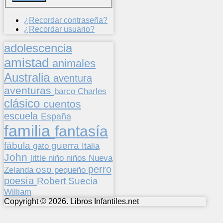
¿Recordar contraseña?
¿Recordar usuario?
adolescencia
amistad
animales
Australia
aventura
aventuras
barco
Charles
clásico
cuentos
escuela
España
familia
fantasía
fábula
guerra
gato
Italia
John
niños
little
niño
Nueva
perro
oso
pequeño
Zelanda
poesía
Suecia
Robert
William
Copyright © 2026. Libros Infantiles.net