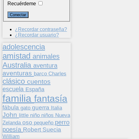
Recuérdeme
¿Recordar contraseña?
¿Recordar usuario?
adolescencia
amistad
animales
Australia
aventura
aventuras
barco
Charles
clásico
cuentos
escuela
España
familia
fantasía
fábula
guerra
gato
Italia
John
niños
little
niño
Nueva
perro
oso
pequeño
Zelanda
poesía
Suecia
Robert
William