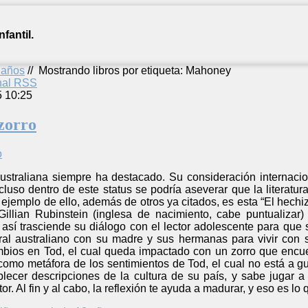
fantil.
2 años
//
Mostrando libros por etiqueta: Mahoney
anal RSS
5 10:25
 zorro
 australiana siempre ha destacado. Su consideración internacio
ncluso dentro de este status se podría aseverar que la literatur
ejemplo de ello, además de otros ya citados, es esta “El hech
illian Rubinstein (inglesa de nacimiento, cabe puntualizar
y así trasciende su diálogo con el lector adolescente para que
al australiano con su madre y sus hermanas para vivir con 
bios en Tod, el cual queda impactado con un zorro que encue
 como metáfora de los sentimientos de Tod, el cual no está a g
lecer descripciones de la cultura de su país, y sabe jugar a
r. Al fin y al cabo, la reflexión te ayuda a madurar, y eso es lo