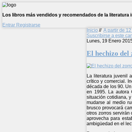
Los libros más vendidos y recomendados de la literatura in
Entrar
Registrarse
Inicio
//
A partir de 1
Suscribirse a este c
Lunes, 19 Enero 201
El hechizo del
La literatura juvenil
crítico y comercial. I
década de los 90. Un 
en 1995. La autora G
situación cotidiana, 
mudarse al medio rur
brusco provocará cam
otros zorros servirán
aprovecha para estab
ambigüedad en el lecto