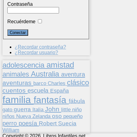
Contraseña
Recuérdeme
¿Recordar contraseña?
¿Recordar usuario?
amistad
adolescencia
Australia
animales
aventura
clásico
aventuras
barco
Charles
cuentos
escuela
España
familia
fantasía
fábula
John
guerra
gato
Italia
little
niño
oso
niños
pequeño
Nueva Zelanda
perro
poesía
Suecia
Robert
William
Copyright © 2026. Libros Infantiles.net