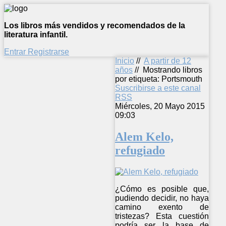
Los libros más vendidos y recomendados de la
literatura infantil.
Entrar
Registrarse
Inicio
//
A partir de 12
años
//
Mostrando libros
por etiqueta: Portsmouth
Suscribirse a este canal
RSS
Miércoles, 20 Mayo 2015
09:03
Alem Kelo,
refugiado
¿Cómo es posible que,
pudiendo decidir, no haya
camino exento de
tristezas? Esta cuestión
podría ser la base de