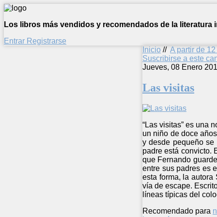
Los libros más vendidos y recomendados de la literatura in
Entrar
Registrarse
Inicio
//
A partir de 1
Suscribirse a este c
Jueves, 08 Enero 201
Las visitas
“Las visitas” es una 
un niño de doce años,
y desde pequeño se l
padre está convicto. 
que Fernando guarde 
entre sus padres es 
esta forma, la autora
vía de escape. Escrito
líneas típicas del col
Recomendado para
n