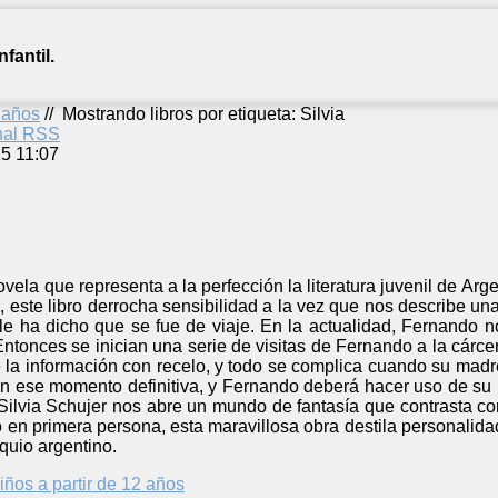
fantil.
2 años
//
Mostrando libros por etiqueta: Silvia
anal RSS
5 11:07
novela que representa a la perfección la literatura juvenil de A
 este libro derrocha sensibilidad a la vez que nos describe un
e ha dicho que se fue de viaje. En la actualidad, Fernando n
Entonces se inician una serie de visitas de Fernando a la cárce
la información con recelo, y todo se complica cuando su madre
en ese momento definitiva, y Fernando deberá hacer uso de su 
 Silvia Schujer nos abre un mundo de fantasía que contrasta c
 en primera persona, esta maravillosa obra destila personalidad 
oquio argentino.
iños a partir de 12 años