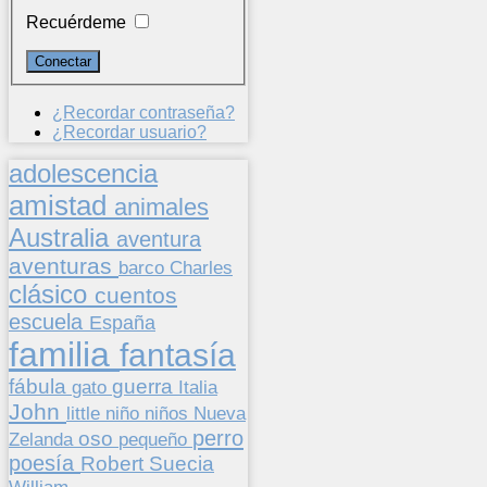
Recuérdeme
¿Recordar contraseña?
¿Recordar usuario?
adolescencia
amistad
animales
Australia
aventura
aventuras
barco
Charles
clásico
cuentos
escuela
España
familia
fantasía
fábula
guerra
gato
Italia
John
niños
little
niño
Nueva
perro
oso
pequeño
Zelanda
poesía
Suecia
Robert