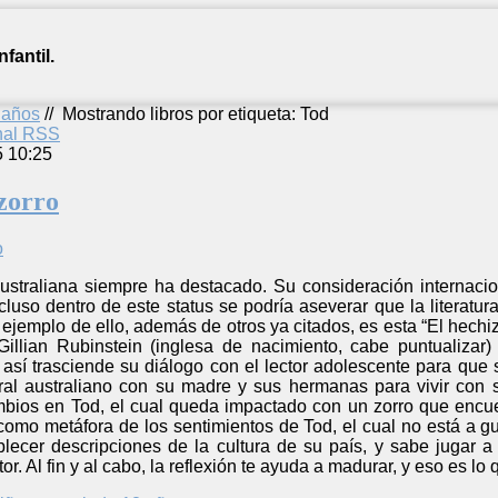
fantil.
2 años
//
Mostrando libros por etiqueta: Tod
anal RSS
5 10:25
 zorro
 australiana siempre ha destacado. Su consideración internacio
ncluso dentro de este status se podría aseverar que la literatur
ejemplo de ello, además de otros ya citados, es esta “El hech
illian Rubinstein (inglesa de nacimiento, cabe puntualizar
y así trasciende su diálogo con el lector adolescente para que
al australiano con su madre y sus hermanas para vivir con 
bios en Tod, el cual queda impactado con un zorro que encue
 como metáfora de los sentimientos de Tod, el cual no está a g
lecer descripciones de la cultura de su país, y sabe jugar a
r. Al fin y al cabo, la reflexión te ayuda a madurar, y eso es lo