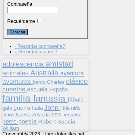
Contraseña
Recuérdeme
¿Recordar contraseña?
¿Recordar usuario?
amistad
adolescencia
Australia
animales
aventura
clásico
aventuras
barco
Charles
cuentos
escuela
España
familia
fantasía
fábula
John
guerra
gato
Italia
little
niño
oso
niños
pequeño
Nueva Zelanda
perro
poesía
Suecia
Robert
William
Copyright © 2026. Libros Infantiles.net