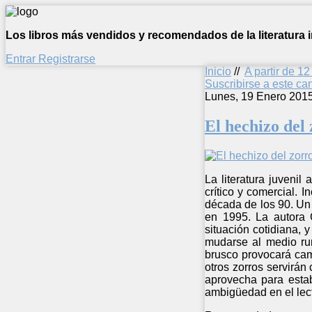
Los libros más vendidos y recomendados de la literatura in
Entrar
Registrarse
Inicio
//
A partir de 1
Suscribirse a este c
Lunes, 19 Enero 201
El hechizo del
La literatura juvenil
crítico y comercial. I
década de los 90. Un 
en 1995. La autora G
situación cotidiana, 
mudarse al medio rur
brusco provocará cam
otros zorros servirán
aprovecha para estab
ambigüedad en el lecto