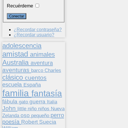
Recuérdeme
¿Recordar contraseña?
¿Recordar usuario?
adolescencia
amistad
animales
Australia
aventura
aventuras
barco
Charles
clásico
cuentos
escuela
España
familia
fantasía
fábula
guerra
gato
Italia
John
niños
little
niño
Nueva
perro
oso
pequeño
Zelanda
poesía
Suecia
Robert