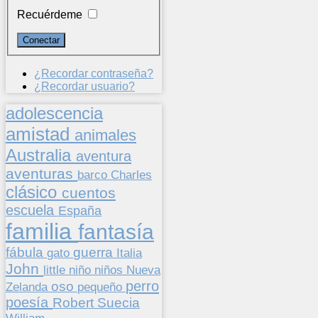
Recuérdeme
¿Recordar contraseña?
¿Recordar usuario?
adolescencia
amistad
animales
Australia
aventura
aventuras
barco
Charles
clásico
cuentos
escuela
España
familia
fantasía
fábula
guerra
gato
Italia
John
niños
little
niño
Nueva
perro
oso
pequeño
Zelanda
poesía
Suecia
Robert