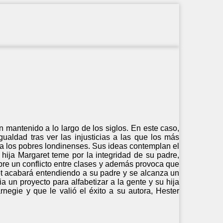
 mantenido a lo largo de los siglos. En este caso,
gualdad tras ver las injusticias a las que los más
r a los pobres londinenses. Sus ideas contemplan el
 hija Margaret teme por la integridad de su padre,
bre un conflicto entre clases y además provoca que
ret acabará entendiendo a su padre y se alcanza un
a un proyecto para alfabetizar a la gente y su hija
egie y que le valió el éxito a su autora, Hester