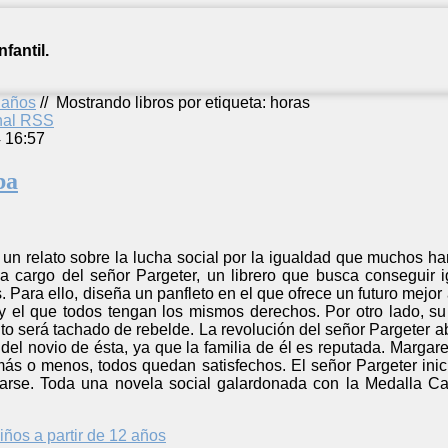
fantil.
2 años
//
Mostrando libros por etiqueta: horas
anal RSS
4 16:57
ba
un relato sobre la lucha social por la igualdad que muchos han
 a cargo del señor Pargeter, un librero que busca conseguir i
 Para ello, diseña un panfleto en el que ofrece un futuro mejo
 y el que todos tengan los mismos derechos. Por otro lado, su
o será tachado de rebelde. La revolución del señor Pargeter a
del novio de ésta, ya que la familia de él es reputada. Marga
, más o menos, todos quedan satisfechos. El señor Pargeter inici
arse. Toda una novela social galardonada con la Medalla Carn
iños a partir de 12 años