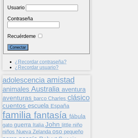
Usuario
Contraseña
Recuérdeme
¿Recordar contraseña?
¿Recordar usuario?
amistad
adolescencia
Australia
animales
aventura
clásico
aventuras
barco
Charles
cuentos
escuela
España
familia
fantasía
fábula
John
guerra
gato
Italia
little
niño
oso
niños
pequeño
Nueva Zelanda