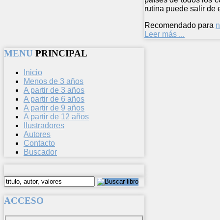
rutina puede salir de 
Recomendado para
n
Leer más ...
MENU
PRINCIPAL
Inicio
Menos de 3 años
A partir de 3 años
A partir de 6 años
A partir de 9 años
A partir de 12 años
Ilustradores
Autores
Contacto
Buscador
ACCESO