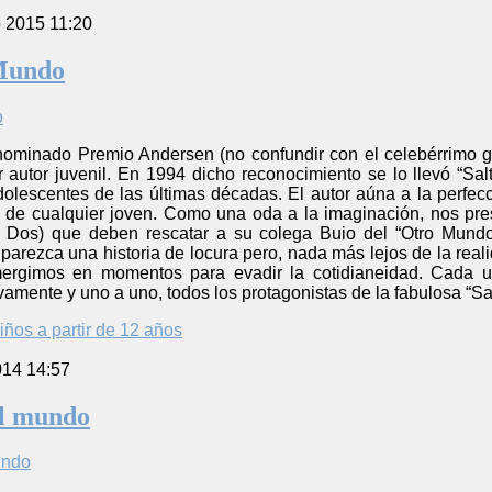
o 2015 11:20
 Mundo
denominado Premio Andersen (no confundir con el celebérrimo g
r autor juvenil. En 1994 dicho reconocimiento se lo llevó “Sa
dolescentes de las últimas décadas. El autor aúna a la perfec
 de cualquier joven. Como una oda a la imaginación, nos pr
 Dos) que deben rescatar a su colega Buio del “Otro Mundo”
arezca una historia de locura pero, nada más lejos de la reali
ergimos en momentos para evadir la cotidianeidad. Cada u
vamente y uno a uno, todos los protagonistas de la fabulosa “Sa
iños a partir de 12 años
014 14:57
el mundo