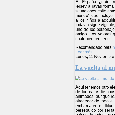
En España, ¿quién no
jersey a rayas forma
situaciones cotidiana
mundo”, que incluye h
a los niños a adquiri
todavía sigue vigente
uno de los personajes
amigo. Los valores q
cualquier pequeño.
Recomendado para
n
Leer más ...
Lunes, 11 Noviembre
La vuelta al m
Aquí tenemos otro ej
de todos los tiempos
animados, aunque real
alrededor de todo el
embarca en multitud 
perseguido por ser fa
países de todos los 