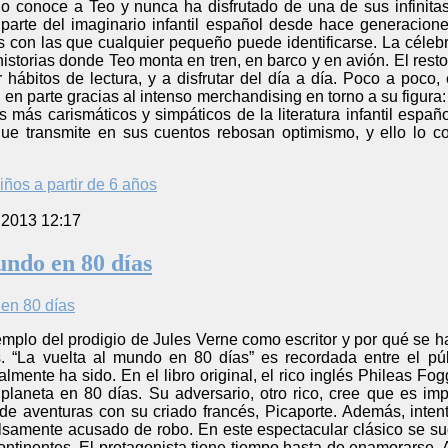
 conoce a Teo y nunca ha disfrutado de una de sus infinitas h
 parte del imaginario infantil español desde hace generacione
s con las que cualquier pequeño puede identificarse. La célebr
istorias donde Teo monta en tren, en barco y en avión. El resto
r hábitos de lectura, y a disfrutar del día a día. Poco a poco
, en parte gracias al intenso merchandising en torno a su figura
 más carismáticos y simpáticos de la literatura infantil españ
ue transmite en sus cuentos rebosan optimismo, y ello lo c
iños a partir de 6 años
 2013 12:17
undo en 80 días
emplo del prodigio de Jules Verne como escritor y por qué se 
. “La vuelta al mundo en 80 días” es recordada entre el púb
mente ha sido. En el libro original, el rico inglés Phileas Fo
 planeta en 80 días. Su adversario, otro rico, cree que es im
de aventuras con su criado francés, Picaporte. Además, inten
lsamente acusado de robo. En este espectacular clásico se suce
continentes. El protagonista tiene tiempo hasta de enamorarse