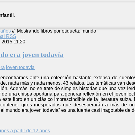
fantil.
2 años
//
Mostrando libros por etiqueta: mundo
anal RSS
o 2015 11:20
do era joven todavía
encontramos ante una colección bastante extensa de cuentos
 de, nada más y nada menos, 43 relatos. Las temáticas van desde
igión. Además, no se trate de simples historias que una vez leíd
 de una chispa oportuna para generar reflexión en el joven lecto
 a este libro en un clásico imprescindible de la literatura suiza.
n contener giros inesperados que desesperarán a más de uno
el mundo era joven todavía” es una fuente casi inagotable de del
iños a partir de 12 años