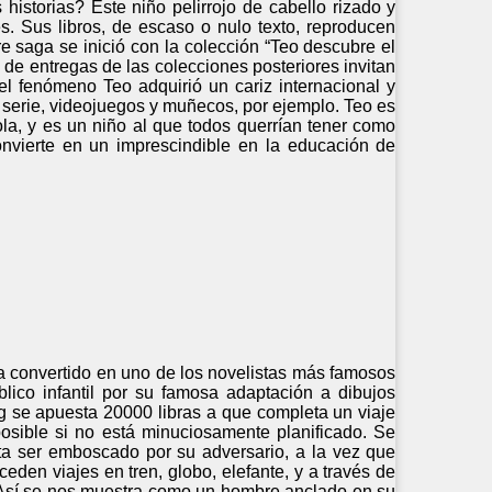
istorias? Este niño pelirrojo de cabello rizado y
s. Sus libros, de escaso o nulo texto, reproducen
e saga se inició con la colección “Teo descubre el
 de entregas de las colecciones posteriores invitan
, el fenómeno Teo adquirió un cariz internacional y
: serie, videojuegos y muñecos, por ejemplo. Teo es
ola, y es un niño al que todos querrían tener como
onvierte en un imprescindible en la educación de
ha convertido en uno de los novelistas más famosos
lico infantil por su famosa adaptación a dibujos
gg se apuesta 20000 libras a que completa un viaje
posible si no está minuciosamente planificado. Se
ta ser emboscado por su adversario, a la vez que
den viajes en tren, globo, elefante, y a través de
. Así se nos muestra como un hombre anclado en su