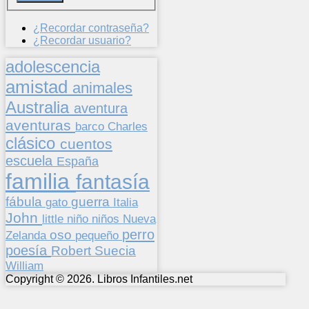
¿Recordar contraseña?
¿Recordar usuario?
adolescencia
amistad
animales
Australia
aventura
aventuras
barco
Charles
clásico
cuentos
escuela
España
familia
fantasía
fábula
guerra
gato
Italia
John
niños
little
niño
Nueva
perro
oso
pequeño
Zelanda
poesía
Suecia
Robert
William
Copyright © 2026. Libros Infantiles.net