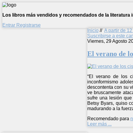
Los libros más vendidos y recomendados de la literatura in
Entrar
Registrarse
Inicio
//
A partir de 1
Suscribirse a este c
Viernes, 29 Agosto 2
El verano de lo
“El verano de los c
inconformismo adoles
descontenta con su v
ve bruscamente ataca
sufre una lesión que
Betsy Byars, quiso c
madurando a la fuerza
Recomendado para
n
Leer más ...