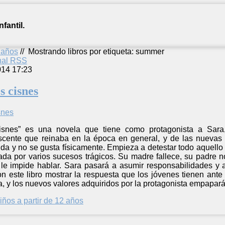
fantil.
2 años
//
Mostrando libros por etiqueta: summer
anal RSS
014 17:23
s cisnes
isnes” es una novela que tiene como protagonista a Sara
cente que reinaba en la época en general, y de las nuevas 
ida y no se gusta físicamente. Empieza a detestar todo aquell
da por varios sucesos trágicos. Su madre fallece, su padre 
 le impide hablar. Sara pasará a asumir responsabilidades y 
on este libro mostrar la respuesta que los jóvenes tienen ant
, y los nuevos valores adquiridos por la protagonista empaparán
iños a partir de 12 años