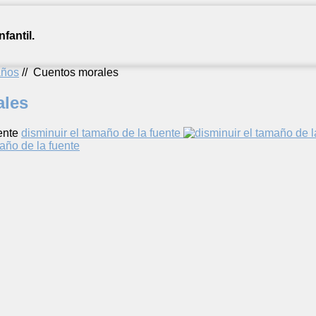
fantil.
años
//
Cuentos morales
ales
ente
disminuir el tamaño de la fuente