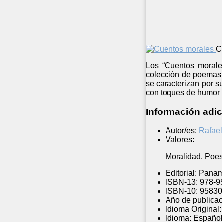
C
Los “Cuentos morales
colección de poemas 
se caracterizan por s
con toques de humor n
Información adic
Autor/es:
Rafae
Valores:
Moralidad. Poesí
Editorial:
Paname
ISBN-13:
978-9
ISBN-10:
95830
Año de publicac
Idioma Original:
Idioma:
Españo