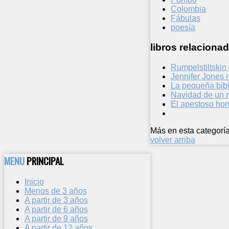
Colombia
Fábulas
poesía
libros relacionad
Rumpelstiltskin
Jennifer Jones 
La pequeña bibl
Navidad de un 
El apestoso ho
Más en esta categoría
volver arriba
MENU
PRINCIPAL
Inicio
Menos de 3 años
A partir de 3 años
A partir de 6 años
A partir de 9 años
A partir de 12 años