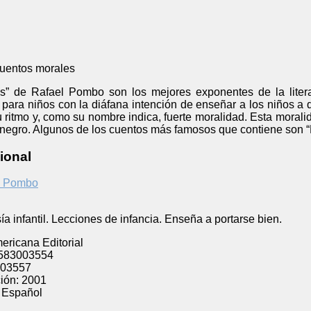
uentos morales
” de Rafael Pombo son los mejores exponentes de la literat
para niños con la diáfana intención de enseñar a los niños 
u ritmo y, como su nombre indica, fuerte moralidad. Esta moral
egro. Algunos de los cuentos más famosos que contiene son “La
ional
l Pombo
a infantil. Lecciones de infancia. Enseña a portarse bien.
ricana Editorial
583003554
03557
ión:
2001
Español
l