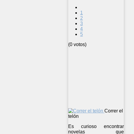
1
2
3
4
5
(0 votos)
Correr el
telón
Es curioso encontrar
novelas que