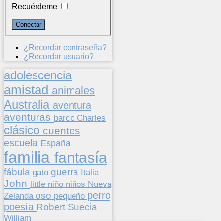
Recuérdeme
¿Recordar contraseña?
¿Recordar usuario?
adolescencia
amistad
animales
Australia
aventura
aventuras
barco
Charles
clásico
cuentos
escuela
España
familia
fantasía
fábula
guerra
gato
Italia
John
niños
little
niño
Nueva
perro
oso
pequeño
Zelanda
poesía
Suecia
Robert
William