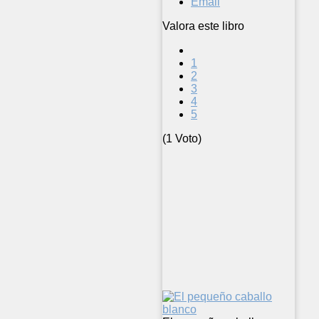
Email
Valora este libro
1
2
3
4
5
(1 Voto)