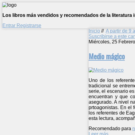
Los libros más vendidos y recomendados de la literatura in
Entrar
Registrarse
Inicio
//
A partir de 9 
Suscribirse a este c
Miércoles, 25 Febrer
Medio mágico
Uno de los referent
tradicional se entre
serie, el escenario e
encuentran y que co
asegurado. A nivel n
prtoagonistas. En el 
los referentes de Eag
esta lectura, acompa
Recomendado para
n
Leer más ...