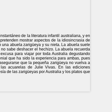
stantáneo de la literatura infantil australiana, y en
 pretenden mostrar aspectos de la idiosincrasia de
n una abuela zarigüeya y su nieta. La abuela suele
do no sabe deshacer el hechizo. La abuela recuerda
excusa para viajar por toda Australia degustando
genial que ha sido la experiencia para ambas, pues
a asegurarse que la pequeña zarigüeya no vuelva a
las acuarelas de Julie Vivas. En las ediciones
ía de las zarigüeyas por Australia y los platos que