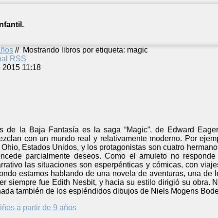
fantil.
años
//
Mostrando libros por etiqueta: magic
anal RSS
o 2015 11:18
es de la Baja Fantasía es la saga “Magic”, de Edward Eager
mezclan con un mundo real y relativamente moderno. Por ejemp
s Ohio, Estados Unidos, y los protagonistas son cuatro herman
ncede parcialmente deseos. Como el amuleto no responde d
arrativo las situaciones son esperpénticas y cómicas, con via
fondo estamos hablando de una novela de aventuras, una de los
er siempre fue Edith Nesbit, y hacia su estilo dirigió su obra.
ñada también de los espléndidos dibujos de Niels Mogens Bode
iños a partir de 9 años