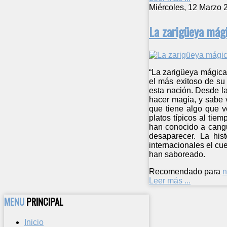
Miércoles, 12 Marzo 
La zarigüeya mág
“La zarigüeya mágica” 
el más exitoso de su 
esta nación. Desde la
hacer magia, y sabe v
que tiene algo que v
platos típicos al tie
han conocido a cangu
desaparecer. La his
internacionales el cu
han saboreado.
Recomendado para
n
Leer más ...
MENU
PRINCIPAL
Inicio