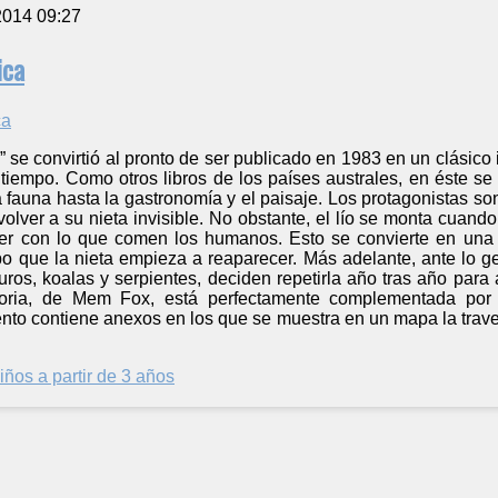
2014 09:27
ica
se convirtió al pronto de ser publicado en 1983 en un clásico in
tiempo. Como otros libros de los países australes, en éste se
 fauna hasta la gastronomía y el paisaje. Los protagonistas so
olver a su nieta invisible. No obstante, el lío se monta cuan
er con lo que comen los humanos. Esto se convierte en una 
mpo que la nieta empieza a reaparecer. Más adelante, ante lo 
ros, koalas y serpientes, deciden repetirla año tras año par
toria, de Mem Fox, está perfectamente complementada por 
ento contiene anexos en los que se muestra en un mapa la traves
iños a partir de 3 años