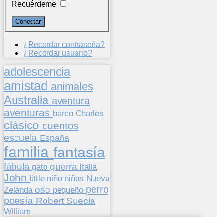
Recuérdeme
¿Recordar contraseña?
¿Recordar usuario?
adolescencia
amistad
animales
Australia
aventura
aventuras
barco
Charles
clásico
cuentos
escuela
España
familia
fantasía
fábula
guerra
gato
Italia
John
niños
little
niño
Nueva
perro
oso
pequeño
Zelanda
poesía
Suecia
Robert
William