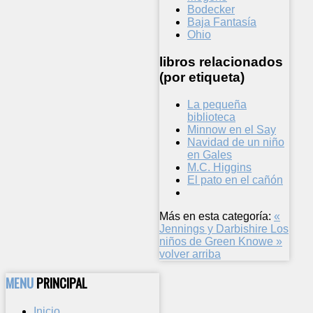
Bodecker
Baja Fantasía
Ohio
libros relacionados
(por etiqueta)
La pequeña
biblioteca
Minnow en el Say
Navidad de un niño
en Gales
M.C. Higgins
El pato en el cañón
Más en esta categoría:
«
Jennings y Darbishire
Los
niños de Green Knowe »
volver arriba
MENU
PRINCIPAL
Inicio