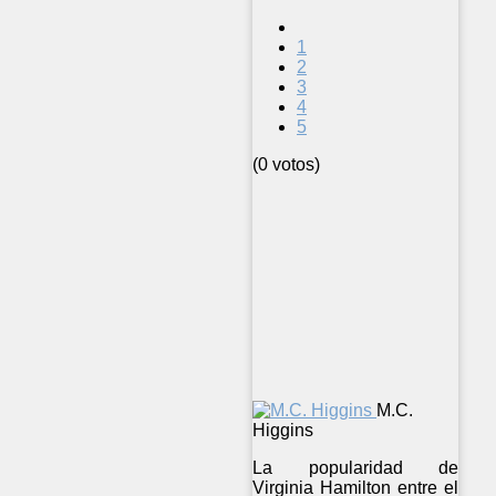
1
2
3
4
5
(0 votos)
M.C.
Higgins
La popularidad de
Virginia Hamilton entre el