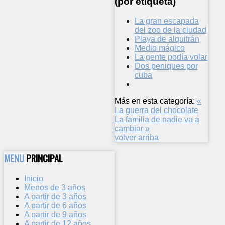
(por etiqueta)
La gran escapada
del zoo de la ciudad
Playa de alquitrán
Medio mágico
La gente podía volar
Dos peniques por
cuba
Más en esta categoría:
«
La guerra del chocolate
La familia de nadie va a
cambiar »
volver arriba
MENU
PRINCIPAL
Inicio
Menos de 3 años
A partir de 3 años
A partir de 6 años
A partir de 9 años
A partir de 12 años