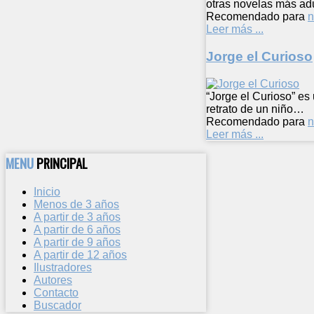
otras novelas más adu
Recomendado para
n
Leer más ...
Jorge el Curioso
“Jorge el Curioso” es
retrato de un niño…
Recomendado para
n
Leer más ...
MENU
PRINCIPAL
Inicio
Menos de 3 años
A partir de 3 años
A partir de 6 años
A partir de 9 años
A partir de 12 años
Ilustradores
Autores
Contacto
Buscador