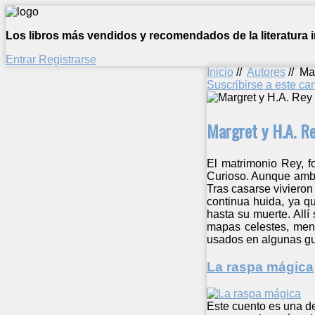
Los libros más vendidos y recomendados de la literatura in
Entrar
Registrarse
Inicio
//
Autores
//
Ma
Suscribirse a este c
Margret y H.A. R
El matrimonio Rey, f
Curioso. Aunque ambo
Tras casarse vivieron
continua huida, ya q
hasta su muerte. Allí
mapas celestes, meno
usados en algunas gu
La raspa mágica
Este cuento es una de