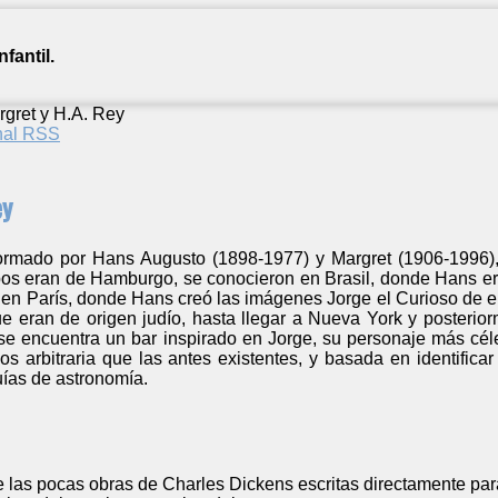
fantil.
rgret y H.A. Rey
anal RSS
ey
ormado por Hans Augusto (1898-1977) y Margret (1906-1996), 
s eran de Hamburgo, se conocieron en Brasil, donde Hans er
 en París, donde Hans creó las imágenes Jorge el Curioso de en
ue eran de origen judío, hasta llegar a Nueva York y posteri
 se encuentra un bar inspirado en Jorge, su personaje más cél
s arbitraria que las antes existentes, y basada en identifica
ías de astronomía.
 las pocas obras de Charles Dickens escritas directamente para 