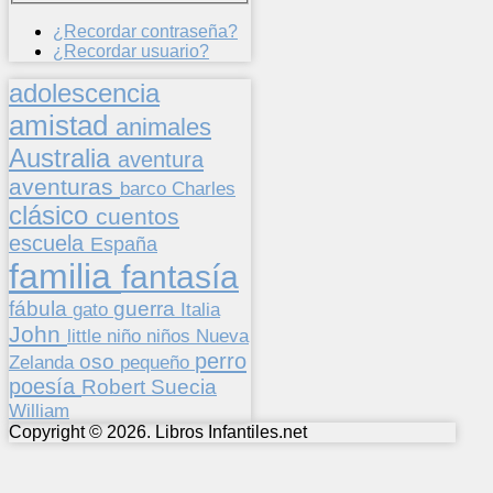
¿Recordar contraseña?
¿Recordar usuario?
adolescencia
amistad
animales
Australia
aventura
aventuras
barco
Charles
clásico
cuentos
escuela
España
familia
fantasía
fábula
guerra
gato
Italia
John
niños
little
niño
Nueva
perro
oso
pequeño
Zelanda
poesía
Suecia
Robert
William
Copyright © 2026. Libros Infantiles.net