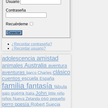
Usuario
Contraseña
Recuérdeme
¿Recordar contraseña?
¿Recordar usuario?
amistad
adolescencia
Australia
animales
aventura
clásico
aventuras
barco
Charles
cuentos
escuela
España
familia
fantasía
fábula
John
guerra
gato
Italia
little
niño
oso
niños
pequeño
Nueva Zelanda
perro
poesía
Suecia
Robert