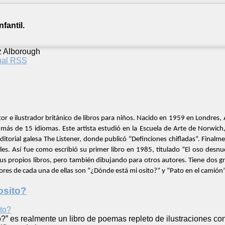
fantil.
z Alborough
anal RSS
tor e ilustrador británico de libros para niños. Nacido en 1959 en Londres
a más de 15 idiomas. Este artista estudió en la Escuela de Arte de Norwic
ditorial galesa The Listener, donde publicó “Definciones chifladas”. Finalm
bles. Así fue como escribió su primer libro en 1985, titulado “El oso de
us propios libros, pero también dibujando para otros autores. Tiene dos gra
ores de cada una de ellas son “¿Dónde está mi osito?” y “Pato en el camión
osito?
?” es realmente un libro de poemas repleto de ilustraciones co