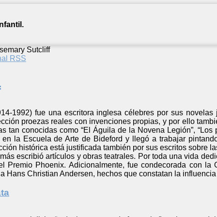
fantil.
semary Sutcliff
anal RSS
f
14-1992) fue una escritora inglesa célebres por sus novelas juv
ección proezas reales con invenciones propias, y por ello tambié
ras tan conocidas como “El Águila de la Novena Legión”, “Los 
ió en la Escuela de Arte de Bideford y llegó a trabajar pintan
ción histórica está justificada también por sus escritos sobre la
emás escribió artículos y obras teatrales. Por toda una vida dedic
l Premio Phoenix. Adicionalmente, fue condecorada con la O
a Hans Christian Andersen, hechos que constatan la influencia 
ta