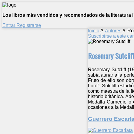
Los libros más vendidos y recomendados de la literatura in
Entrar
Registrarse
Inicio
//
Autores
//
Ro
Suscribirse a este c
Rosemary Sutclif
Rosemary Sutcliff (19
sabía aunar a la perf
Fruto de ello son ob
Lord”. Sutcliff estud
como maestra de la fic
historia británica. Ad
Medalla Carnegie o e
ocasiones a la Medall
Guerrero Escarla