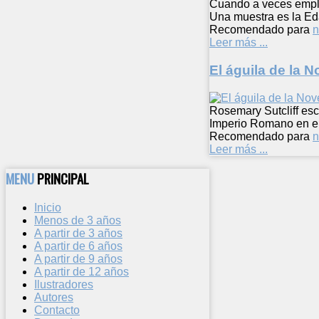
Cuando a veces emple
Una muestra es la E
Recomendado para
n
Leer más ...
El águila de la 
Rosemary Sutcliff escr
Imperio Romano en el 
Recomendado para
n
Leer más ...
MENU
PRINCIPAL
Inicio
Menos de 3 años
A partir de 3 años
A partir de 6 años
A partir de 9 años
A partir de 12 años
Ilustradores
Autores
Contacto