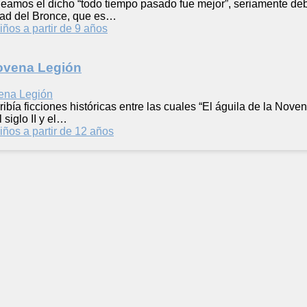
amos el dicho “todo tiempo pasado fue mejor”, seriamente debe
dad del Bronce, que es…
iños a partir de 9 años
Novena Legión
ibía ficciones históricas entre las cuales “El águila de la Nove
siglo II y el…
iños a partir de 12 años