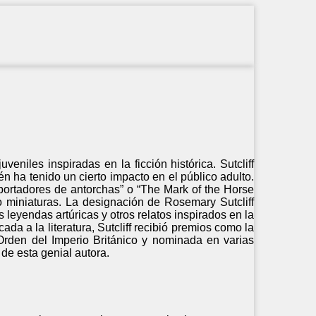
eniles inspiradas en la ficción histórica. Sutcliff
n ha tenido un cierto impacto en el público adulto.
portadores de antorchas” o “The Mark of the Horse
do miniaturas. La designación de Rosemary Sutcliff
s leyendas artúricas y otros relatos inspirados en la
ada a la literatura, Sutcliff recibió premios como la
rden del Imperio Británico y nominada en varias
de esta genial autora.