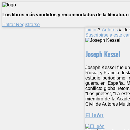
Los libros más vendidos y recomendados de la literatura in
Entrar
Registrarse
Inicio
//
Autores
//
Jo
Suscribirse a este c
Joseph Kessel
Joseph Kessel fue un 
Rusia, y Francia. Ins
estudió periodismo, 
guerra en España. M
conflicto global reto
“Los jinetes”, “La es
miembro de la Academ
Civil de Autores Mul
El león