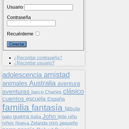
Usuario
Contraseña
Recuérdeme
¿Recordar contraseña?
¿Recordar usuario?
amistad
adolescencia
Australia
animales
aventura
clásico
aventuras
barco
Charles
cuentos
escuela
España
familia
fantasía
fábula
John
guerra
gato
Italia
little
niño
oso
niños
pequeño
Nueva Zelanda