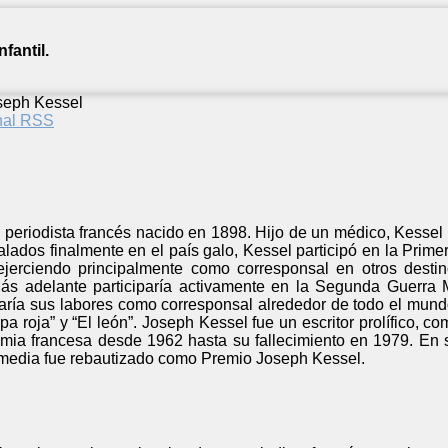
fantil.
seph Kessel
anal RSS
periodista francés nacido en 1898. Hijo de un médico, Kessel t
talados finalmente en el país galo, Kessel participó en la Pr
ejerciendo principalmente como corresponsal en otros destin
ás adelante participaría activamente en la Segunda Guerra 
maría sus labores como corresponsal alrededor de todo el mund
tepa roja” y “El león”. Joseph Kessel fue un escritor prolífico,
ia francesa desde 1962 hasta su fallecimiento en 1979. En 
timedia fue rebautizado como Premio Joseph Kessel.