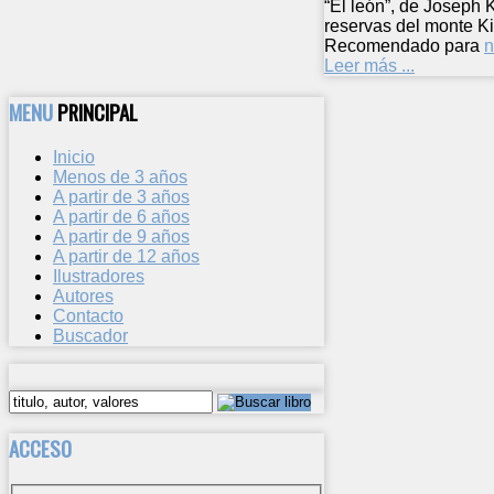
“El león”, de Joseph 
reservas del monte Ki
Recomendado para
n
Leer más ...
MENU
PRINCIPAL
Inicio
Menos de 3 años
A partir de 3 años
A partir de 6 años
A partir de 9 años
A partir de 12 años
Ilustradores
Autores
Contacto
Buscador
ACCESO