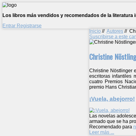
Los libros más vendidos y recomendados de la literatura in
Entrar
Registrarse
Inicio
//
Autores
//
Chr
Suscribirse a este c
Christine Nöstlin
Christine Nöstlinger 
escritoras infantile
cuatro Premios Nacio
premio Hans Christia
¡Vuela, abejorro!
Las novelas adolesce
armado que se ha prod
Recomendado para
n
Leer más ...