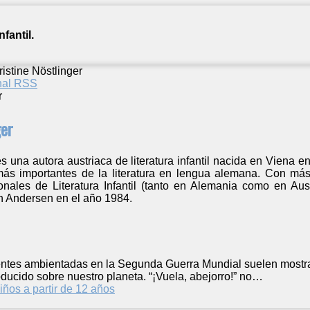
fantil.
istine Nöstlinger
anal RSS
ger
es una autora austriaca de literatura infantil nacida en Viena 
s más importantes de la literatura en lengua alemana. Con má
nales de Literatura Infantil (tanto en Alemania como en Aus
n Andersen en el año 1984.
ntes ambientadas en la Segunda Guerra Mundial suelen mostrar 
ucido sobre nuestro planeta. “¡Vuela, abejorro!” no…
iños a partir de 12 años