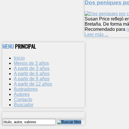
Dos peniques po
Susan Price reflejó e
Bretaña. De forma má
Recomendado para
n
Leer más ...
MENU
PRINCIPAL
Inicio
Menos de 3 años
A partir de 3 años
A partir de 6 años
A partir de 9 años
A partir de 12 años
Ilustradores
Autores
Contacto
Buscador