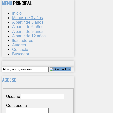
MENU
PRINCIPAL
Inicio
Menos de 3 años
A partir de 3 años
A partir de 6 años
A partir de 9 años
A partir de 12 años
Ilustradores
Autores
Contacto
Buscador
ACCESO
Usuario
Contraseña