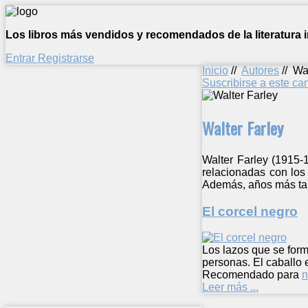
Los libros más vendidos y recomendados de la literatura in
Entrar
Registrarse
Inicio
//
Autores
//
Wal
Suscribirse a este c
Walter Farley
Walter Farley (1915-
relacionadas con los
Además, años más tar
El corcel negro
Los lazos que se for
personas. El caballo
Recomendado para
n
Leer más ...