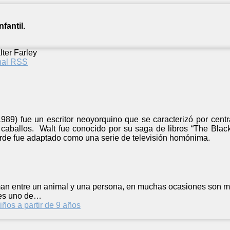
fantil.
ter Farley
anal RSS
1989) fue un escritor neoyorquino que se caracterizó por cent
 caballos. Walt fue conocido por su saga de libros “The Black
de fue adaptado como una serie de televisión homónima.
man entre un animal y una persona, en muchas ocasiones son má
 es uno de…
iños a partir de 9 años