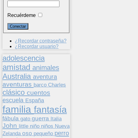
Recuérdeme
¿Recordar contraseña?
¿Recordar usuario?
adolescencia
amistad
animales
Australia
aventura
aventuras
barco
Charles
clásico
cuentos
escuela
España
familia
fantasía
fábula
guerra
gato
Italia
John
niños
little
niño
Nueva
perro
oso
pequeño
Zelanda