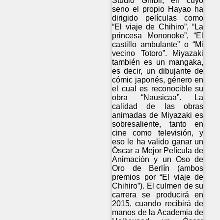
Studio Ghibli, en cuyo
seno el propio Hayao ha
dirigido películas como
“El viaje de Chihiro”, “La
princesa Mononoke”, “El
castillo ambulante” o “Mi
vecino Totoro”. Miyazaki
también es un mangaka,
es decir, un dibujante de
cómic japonés, género en
el cual es reconocible su
obra “Nausicaa”. La
calidad de las obras
animadas de Miyazaki es
sobresaliente, tanto en
cine como televisión, y
eso le ha valido ganar un
Óscar a Mejor Película de
Animación y un Oso de
Oro de Berlín (ambos
premios por “El viaje de
Chihiro”). El culmen de su
carrera se producirá en
2015, cuando recibirá de
manos de la Academia de