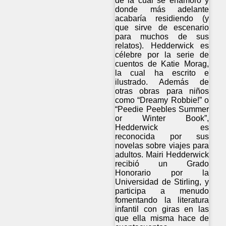
de la cual se enamoró y
donde más adelante
acabaría residiendo (y
que sirve de escenario
para muchos de sus
relatos). Hedderwick es
célebre por la serie de
cuentos de Katie Morag,
la cual ha escrito e
ilustrado. Además de
otras obras para niños
como “Dreamy Robbie!” o
“Peedie Peebles Summer
or Winter Book”,
Hedderwick es
reconocida por sus
novelas sobre viajes para
adultos. Mairi Hedderwick
recibió un Grado
Honorario por la
Universidad de Stirling, y
participa a menudo
fomentando la literatura
infantil con giras en las
que ella misma hace de