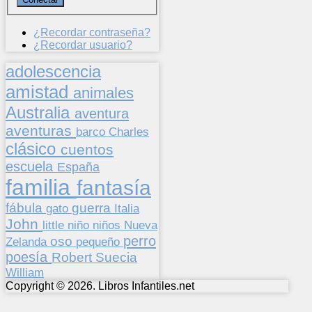
¿Recordar contraseña?
¿Recordar usuario?
adolescencia
amistad
animales
Australia
aventura
aventuras
barco
Charles
clásico
cuentos
escuela
España
familia
fantasía
fábula
guerra
gato
Italia
John
niños
little
niño
Nueva
perro
oso
pequeño
Zelanda
poesía
Suecia
Robert
William
Copyright © 2026. Libros Infantiles.net