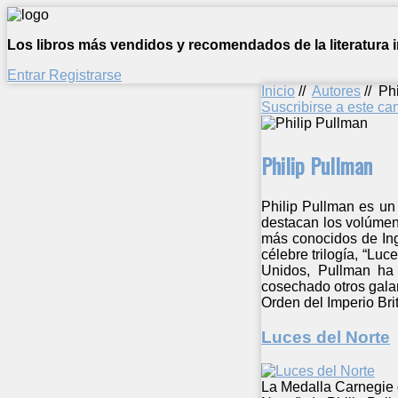
Los libros más vendidos y recomendados de la literatura in
Entrar
Registrarse
Inicio
//
Autores
//
Ph
Suscribirse a este c
Philip Pullman
Philip Pullman es un 
destacan los volúmene
más conocidos de Ingl
célebre trilogía, “Lu
Unidos, Pullman ha 
cosechado otros gala
Orden del Imperio Brit
Luces del Norte
La Medalla Carnegie 