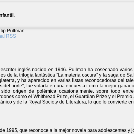
fantil.
ilip Pullman
anal RSS
escritor inglés nacido en 1946. Pullman ha cosechado varios be
s de la trilogía fantástica “La materia oscura” y la saga de Sal
aterra, y ha aparecido en varias listas reconocedoras del talen
ces del norte”, fue votada en una encuesta como la mejor gana
sido origen de polémica ocasionalmente, sobre todo entre 
rdones como el Whitbread Prize, el Guardian Prize y el Premio
ánico y de la Royal Society de Literatura, lo que lo convierte e
de 1995, que reconoce a la mejor novela para adolescentes y j