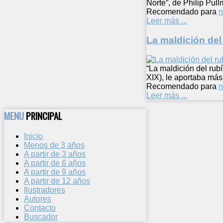
Norte”, de Philip Pu
Recomendado para
n
Leer más ...
La maldición del
“La maldición del rubí
XIX), le aportaba má
Recomendado para
n
Leer más ...
MENU
PRINCIPAL
Inicio
Menos de 3 años
A partir de 3 años
A partir de 6 años
A partir de 9 años
A partir de 12 años
Ilustradores
Autores
Contacto
Buscador