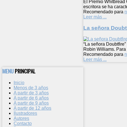
El Premio Whitbread C
escritora se ha carac
Recomendado para
n
Leer más ...
La señora Doubtf
“La señora Doubtfire”
Robin Williams. Para 
Recomendado para
n
Leer más ...
MENU
PRINCIPAL
Inicio
Menos de 3 años
A partir de 3 años
A partir de 6 años
A partir de 9 años
A partir de 12 años
Ilustradores
Autores
Contacto