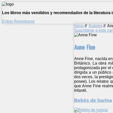
Los libros más vendidos y recomendados de la literatura in
Entrar
Registrarse
Inicio
//
Autores
//
An
Suscribirse a este c
Anne Fine
Anne Fine, nacida en 
Británico. La obra m
protagonizada por el 
dirigida a un públic
dos veces, la prestig
posee). Los relatos q
que Anne Fine realme
Infantil.
Bebés de harina