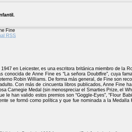
fantil.
ne Fine
anal RSS
1947 en Leicester, es una escritora británica miembro de la Ro
ás conocida de Anne Fine es “La señora Doubtfire”, cuya fama
eterno Robin Williams. De forma más general, de Fine son recon
o adulto. Con más de cincuenta libros publicados, Anne Fine 
iosa Carnegie Medal (sin menospreciar el Smarties Prize, el Whi
ue le han valido estos premios son “Goggle-Eyes”, “Flour Babi
nte se formó como política y que fue nominada a la Medalla H