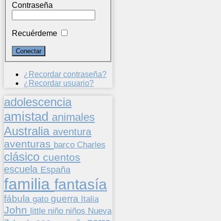
Contraseña
Recuérdeme
¿Recordar contraseña?
¿Recordar usuario?
adolescencia
amistad
animales
Australia
aventura
aventuras
barco
Charles
clásico
cuentos
escuela
España
familia
fantasía
fábula
guerra
gato
Italia
John
niños
little
niño
Nueva