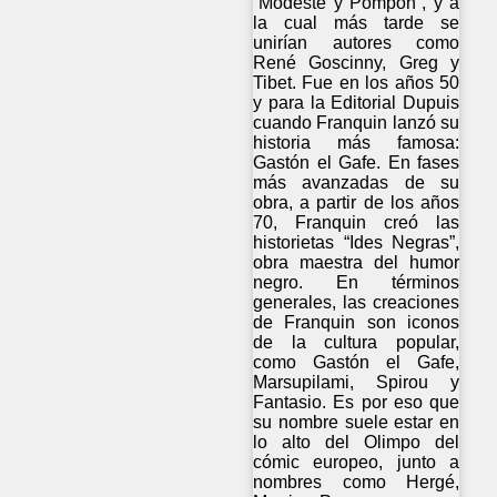
“Modeste y Pompon”, y a
la cual más tarde se
unirían autores como
René Goscinny, Greg y
Tibet. Fue en los años 50
y para la Editorial Dupuis
cuando Franquin lanzó su
historia más famosa:
Gastón el Gafe. En fases
más avanzadas de su
obra, a partir de los años
70, Franquin creó las
historietas “Ides Negras”,
obra maestra del humor
negro. En términos
generales, las creaciones
de Franquin son iconos
de la cultura popular,
como Gastón el Gafe,
Marsupilami, Spirou y
Fantasio. Es por eso que
su nombre suele estar en
lo alto del Olimpo del
cómic europeo, junto a
nombres como Hergé,