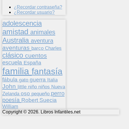
¿Recordar contraseña?
¿Recordar usuario?
adolescencia
amistad
animales
Australia
aventura
aventuras
barco
Charles
clásico
cuentos
escuela
España
familia
fantasía
fábula
guerra
gato
Italia
John
niños
little
niño
Nueva
perro
oso
pequeño
Zelanda
poesía
Suecia
Robert
William
Copyright © 2026. Libros Infantiles.net