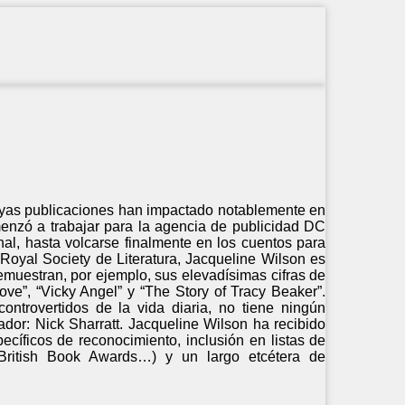
 cuyas publicaciones han impactado notablemente en
comenzó a trabajar para la agencia de publicidad DC
nal, hasta volcarse finalmente en los cuentos para
Royal Society de Literatura, Jacqueline Wilson es
demuestran, por ejemplo, sus elevadísimas cifras de
ove”, “Vicky Angel” y “The Story of Tracy Beaker”.
ontrovertidos de la vida diaria, no tiene ningún
ador: Nick Sharratt. Jacqueline Wilson ha recibido
cíficos de reconocimiento, inclusión en listas de
 British Book Awards…) y un largo etcétera de