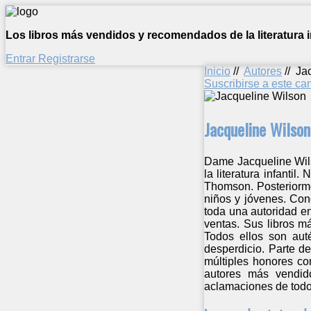
Los libros más vendidos y recomendados de la literatura in
Entrar
Registrarse
Inicio
//
Autores
//
Ja
Suscribirse a este c
Jacqueline Wilson
Dame Jacqueline Wils
la literatura infanti
Thomson. Posteriormen
niños y jóvenes. Con
toda una autoridad en
ventas. Sus libros má
Todos ellos son auté
desperdicio. Parte de
múltiples honores co
autores más vendido
aclamaciones de todo