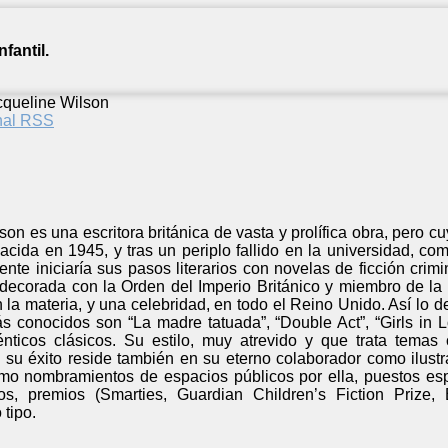
fantil.
cqueline Wilson
anal RSS
on es una escritora británica de vasta y prolífica obra, pero
l. Nacida en 1945, y tras un periplo fallido en la universidad, 
te iniciaría sus pasos literarios con novelas de ficción crimi
decorada con la Orden del Imperio Británico y miembro de la 
 la materia, y una celebridad, en todo el Reino Unido. Así lo 
s conocidos son “La madre tatuada”, “Double Act”, “Girls in L
nticos clásicos. Su estilo, muy atrevido y que trata temas c
 su éxito reside también en su eterno colaborador como ilustr
mo nombramientos de espacios públicos por ella, puestos espe
s, premios (Smarties, Guardian Children’s Fiction Prize,
 tipo.