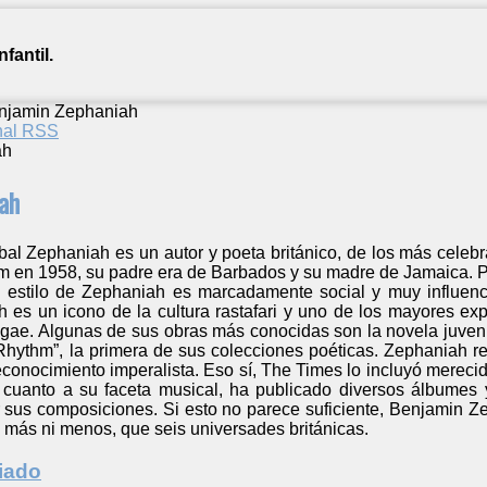
fantil.
njamin Zephaniah
anal RSS
ah
al Zephaniah es un autor y poeta británico, de los más celebr
 en 1958, su padre era de Barbados y su madre de Jamaica. P
l estilo de Zephaniah es marcadamente social y muy influenci
 es un icono de la cultura rastafari y uno de los mayores exp
eggae. Algunas de sus obras más conocidas son la novela juven
hythm”, la primera de sus colecciones poéticas. Zephaniah re
econocimiento imperalista. Eso sí, The Times lo incluyó mereci
 cuanto a su faceta musical, ha publicado diversos álbumes
 sus composiciones. Si esto no parece suficiente, Benjamin 
 más ni menos, que seis universades británicas.
iado