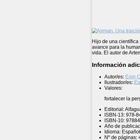
Hijo de una científic
avance para la humani
vida. El autor de Art
Información adic
Autor/es:
Eoin C
Ilustrador/es:
Eo
Valores:
fortalecer la pe
Editorial:
Alfagu
ISBN-13:
978-8
ISBN-10:
97884
Año de publicac
Idioma:
Españo
Nº de páginas: