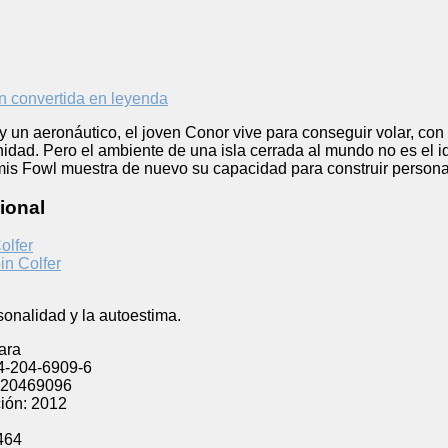
a y un aeronáutico, el joven Conor vive para conseguir volar, c
dad. Pero el ambiente de una isla cerrada al mundo no es el ide
emis Fowl muestra de nuevo su capacidad para construir persona
ional
olfer
in Colfer
rsonalidad y la autoestima.
ara
4-204-6909-6
20469096
ión:
2012
l
464