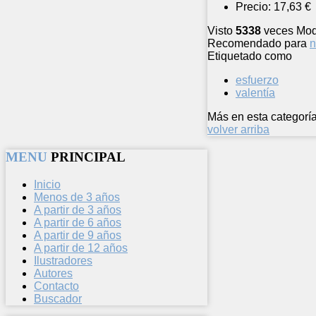
Precio:
17,63 €
Visto
5338
veces
Mod
Recomendado para
n
Etiquetado como
esfuerzo
valentía
Más en esta categoría
volver arriba
MENU
PRINCIPAL
Inicio
Menos de 3 años
A partir de 3 años
A partir de 6 años
A partir de 9 años
A partir de 12 años
Ilustradores
Autores
Contacto
Buscador