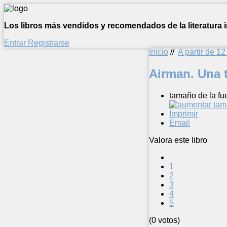
Los libros más vendidos y recomendados de la literatura in
Entrar
Registrarse
Inicio
//
A partir de 1
Airman. Una t
tamaño de la fu
Imprimir
Email
Valora este libro
1
2
3
4
5
(0 votos)