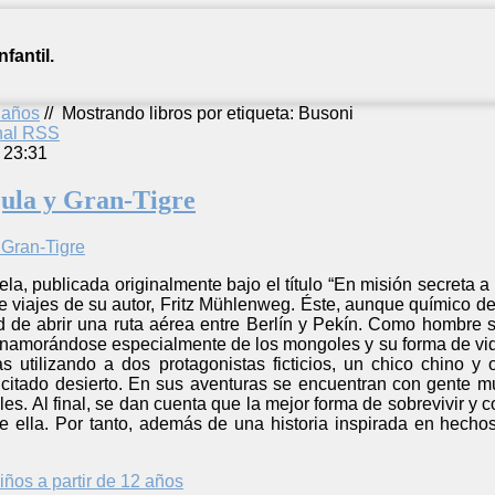
fantil.
2 años
//
Mostrando libros por etiqueta: Busoni
anal RSS
 23:31
ula y Gran-Tigre
la, publicada originalmente bajo el título “En misión secreta a 
 de viajes de su autor, Fritz Mühlenweg. Éste, aunque químico de
ad de abrir una ruta aérea entre Berlín y Pekín. Como hombre si
enamorándose especialmente de los mongoles y su forma de vid
as utilizando a dos protagonistas ficticios, un chico chino 
l citado desierto. En sus aventuras se encuentran con gente m
s. Al final, se dan cuenta que la mejor forma de sobrevivir y co
e ella. Por tanto, además de una historia inspirada en hechos
iños a partir de 12 años