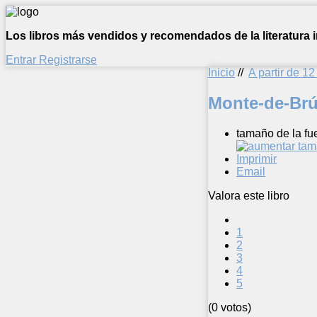
Los libros más vendidos y recomendados de la literatura in
Entrar
Registrarse
Inicio
//
A partir de 1
Monte-de-Brú
tamaño de la fu
Imprimir
Email
Valora este libro
1
2
3
4
5
(0 votos)