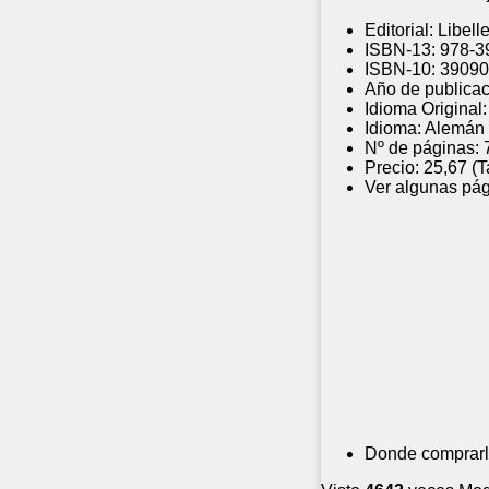
Editorial:
Libell
ISBN-13:
978-3
ISBN-10:
39090
Año de publicac
Idioma Original:
Idioma:
Alemán
Nº de páginas:
Precio:
25,67 (
Ver algunas pág
Donde comprarl