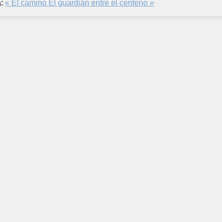
:
« El camino
El guardián entre el centeno »