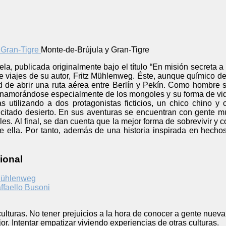
Monte-de-Brújula y Gran-Tigre
la, publicada originalmente bajo el título “En misión secreta a 
 de viajes de su autor, Fritz Mühlenweg. Éste, aunque químico de
ad de abrir una ruta aérea entre Berlín y Pekín. Como hombre si
enamorándose especialmente de los mongoles y su forma de vid
as utilizando a dos protagonistas ficticios, un chico chino 
l citado desierto. En sus aventuras se encuentran con gente m
s. Al final, se dan cuenta que la mejor forma de sobrevivir y co
e ella. Por tanto, además de una historia inspirada en hechos
ional
 Mühlenweg
ffaello Busoni
culturas. No tener prejuicios a la hora de conocer a gente nuev
jor. Intentar empatizar viviendo experiencias de otras culturas.