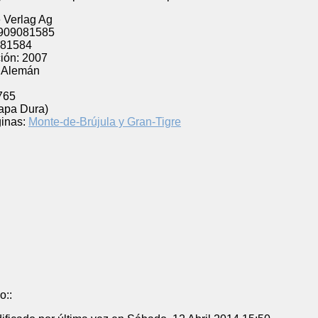
e Verlag Ag
909081585
81584
ión:
2007
Alemán
765
Tapa Dura)
inas:
Monte-de-Brújula y Gran-Tigre
o::