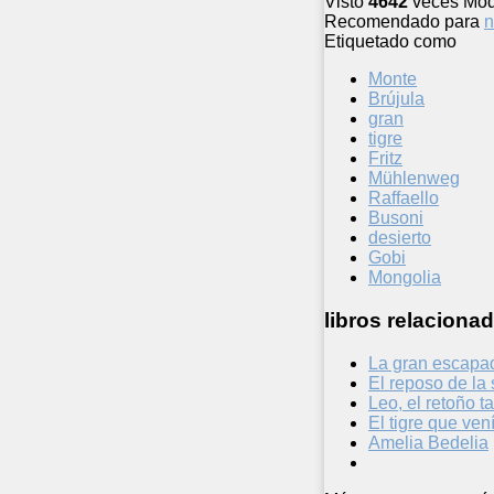
Visto
4642
veces
Mod
Recomendado para
n
Etiquetado como
Monte
Brújula
gran
tigre
Fritz
Mühlenweg
Raffaello
Busoni
desierto
Gobi
Mongolia
libros relacionad
La gran escapad
El reposo de l
Leo, el retoño t
El tigre que ven
Amelia Bedelia