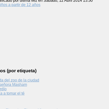
ificado por última vez en Sábado, 12 Abril 2014 15:50
iños a partir de 12 años
os (por etiqueta)
a del zoo de la ciudad
a señora Masham
ardío
ía a tomar el té