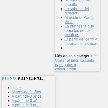
Mi reino por un
caballo
La sobrina del
director
Marcelino, Pan y
Vino
La princesita que
tenía los dedos
mágicos
El perro del cerro y
la rana de la sabana
Más en esta categoría:
«
Correr el telón
Escuela
para gatos »
volver arriba
MENU
PRINCIPAL
Inicio
Menos de 3 años
A partir de 3 años
A partir de 6 años
A partir de 9 años