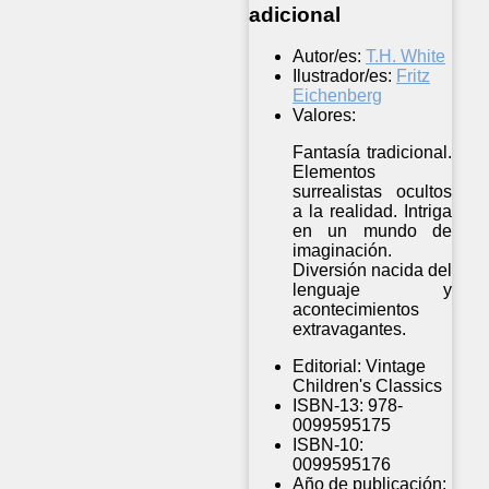
adicional
Autor/es:
T.H. White
Ilustrador/es:
Fritz
Eichenberg
Valores:
Fantasía tradicional.
Elementos
surrealistas ocultos
a la realidad. Intriga
en un mundo de
imaginación.
Diversión nacida del
lenguaje y
acontecimientos
extravagantes.
Editorial:
Vintage
Children's Classics
ISBN-13:
978-
0099595175
ISBN-10:
0099595176
Año de publicación: