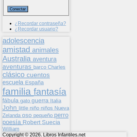
¿Recordar contraseña?
¿Recordar usuario?
adolescencia
amistad
animales
Australia
aventura
aventuras
barco
Charles
clásico
cuentos
escuela
España
familia
fantasía
fábula
guerra
gato
Italia
John
niños
little
niño
Nueva
perro
oso
pequeño
Zelanda
poesía
Suecia
Robert
William
Copyright © 2026. Libros Infantiles.net