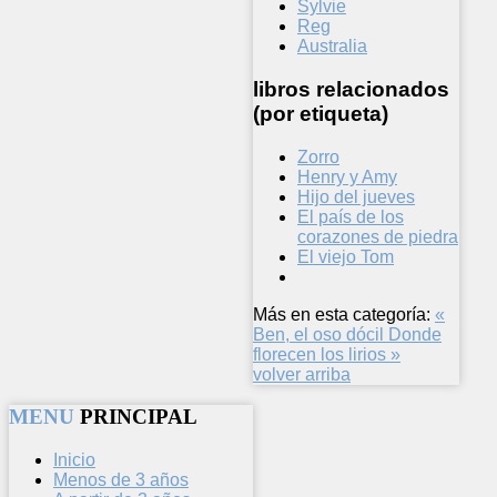
Sylvie
Reg
Australia
libros relacionados
(por etiqueta)
Zorro
Henry y Amy
Hijo del jueves
El país de los
corazones de piedra
El viejo Tom
Más en esta categoría:
«
Ben, el oso dócil
Donde
florecen los lirios »
volver arriba
MENU
PRINCIPAL
Inicio
Menos de 3 años