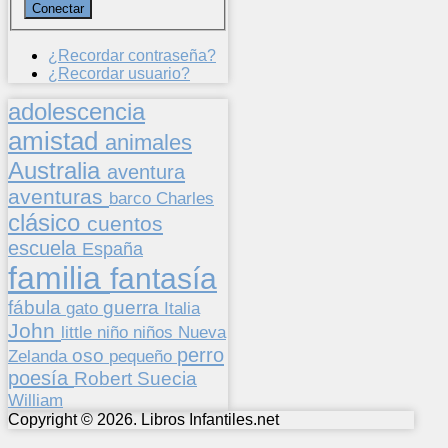
¿Recordar contraseña?
¿Recordar usuario?
adolescencia
amistad
animales
Australia
aventura
aventuras
barco
Charles
clásico
cuentos
escuela
España
familia
fantasía
fábula
guerra
gato
Italia
John
niños
little
niño
Nueva
perro
oso
pequeño
Zelanda
poesía
Suecia
Robert
William
Copyright © 2026. Libros Infantiles.net