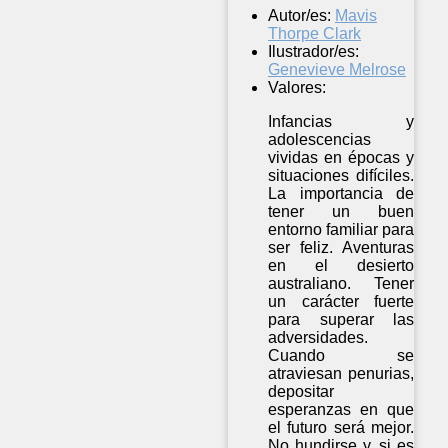
Autor/es:
Mavis
Thorpe Clark
Ilustrador/es:
Genevieve Melrose
Valores:
Infancias y
adolescencias
vividas en épocas y
situaciones difíciles.
La importancia de
tener un buen
entorno familiar para
ser feliz. Aventuras
en el desierto
australiano. Tener
un carácter fuerte
para superar las
adversidades.
Cuando se
atraviesan penurias,
depositar
esperanzas en que
el futuro será mejor.
No hundirse y, si es