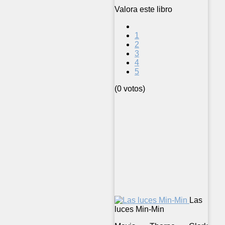
Valora este libro
1
2
3
4
5
(0 votos)
Las
luces Min-Min