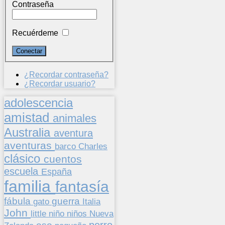
Contraseña
Recuérdeme
¿Recordar contraseña?
¿Recordar usuario?
adolescencia
amistad
animales
Australia
aventura
aventuras
barco
Charles
clásico
cuentos
escuela
España
familia
fantasía
fábula
guerra
gato
Italia
John
niños
little
niño
Nueva
perro