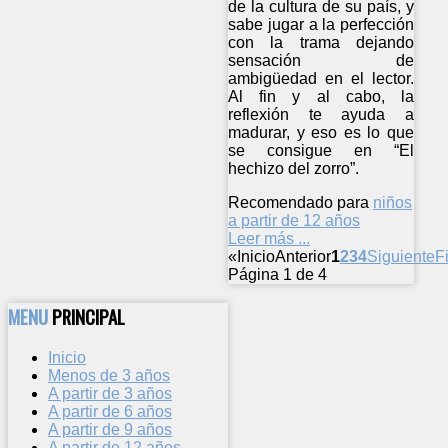
de la cultura de su país, y
sabe jugar a la perfección
con la trama dejando
sensación de
ambigüedad en el lector.
Al fin y al cabo, la
reflexión te ayuda a
madurar, y eso es lo que
se consigue en “El
hechizo del zorro”.
Recomendado para
niños
a partir de 12 años
Leer más ...
«
Inicio
Anterior
1
2
3
4
Siguiente
F
Página 1 de 4
MENU
PRINCIPAL
Inicio
Menos de 3 años
A partir de 3 años
A partir de 6 años
A partir de 9 años
A partir de 12 años