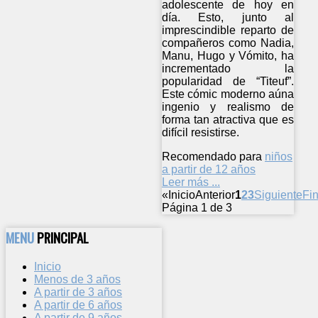
adolescente de hoy en
día. Esto, junto al
imprescindible reparto de
compañeros como Nadia,
Manu, Hugo y Vómito, ha
incrementado la
popularidad de “Titeuf”.
Este cómic moderno aúna
ingenio y realismo de
forma tan atractiva que es
difícil resistirse.
Recomendado para
niños
a partir de 12 años
Leer más ...
«
Inicio
Anterior
1
2
3
Siguiente
Fin
Página 1 de 3
MENU
PRINCIPAL
Inicio
Menos de 3 años
A partir de 3 años
A partir de 6 años
A partir de 9 años