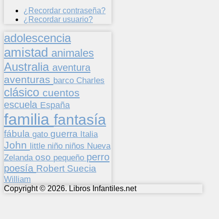
¿Recordar contraseña?
¿Recordar usuario?
adolescencia
amistad
animales
Australia
aventura
aventuras
barco
Charles
clásico
cuentos
escuela
España
familia
fantasía
fábula
guerra
gato
Italia
John
niños
little
niño
Nueva
perro
oso
pequeño
Zelanda
poesía
Suecia
Robert
William
Copyright © 2026. Libros Infantiles.net